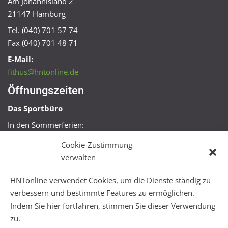
Am Johannisland 2
21147 Hamburg
Tel. (040) 701 57 74
Fax (040) 701 48 71
E-Mail:
fithus@hntonline.de
Öffnungszeiten
Das Sportbüro
In den Sommerferien:
Mo, Mi + Fr 09:00 – 11:00 Uhr
Cookie-Zustimmung
Mo + Mi 16:00 – 18:00 Uhr
verwalten
FitHus
HNTonline verwendet Cookies, um die Dienste ständig zu
Mo – Fr 08:00 – 22:00 Uhr
verbessern und bestimmte Features zu ermöglichen.
Sa + So 10:00 – 18:00 Uhr
Indem Sie hier fortfahren, stimmen Sie dieser Verwendung
zu.