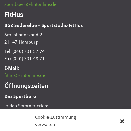
sportbuero@hntonline.de
FitHus
BGZ Süderelbe – Sportstudio FitHus
Am Johannisland 2
21147 Hamburg
Tel. (040) 701 57 74
Fax (040) 701 48 71
E-Mail:
fithus@hntonline.de
Öffnungszeiten
Das Sportbüro
In den Sommerferien:
Mo, Mi + Fr 09:00 – 11:00 Uhr
Cookie-Zustimmung
Mo + Mi 16:00 – 18:00 Uhr
verwalten
FitHus