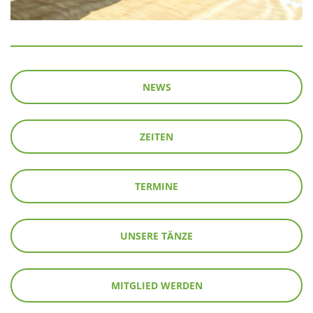
NEWS
ZEITEN
TERMINE
UNSERE TÄNZE
MITGLIED WERDEN