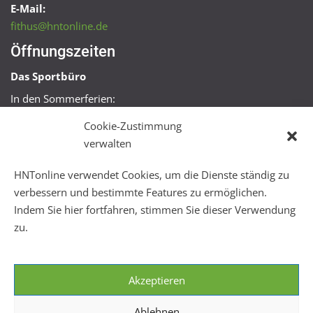
E-Mail:
fithus@hntonline.de
Öffnungszeiten
Das Sportbüro
In den Sommerferien:
Mo, Mi + Fr 09:00 – 11:00 Uhr
Cookie-Zustimmung
Mo + Mi 16:00 – 18:00 Uhr
verwalten
FitHus
HNTonline verwendet Cookies, um die Dienste ständig zu
Mo – Fr 08:00 – 22:00 Uhr
verbessern und bestimmte Features zu ermöglichen.
Sa + So 10:00 – 18:00 Uhr
Indem Sie hier fortfahren, stimmen Sie dieser Verwendung
zu.
Akzeptieren
Ablehnen