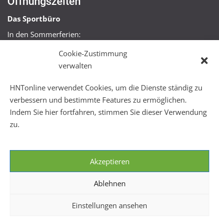
Öffnungszeiten
Das Sportbüro
In den Sommerferien:
Mo, Mi + Fr 09:00 – 11:00 Uhr
Cookie-Zustimmung
Mo + Mi 16:00 – 18:00 Uhr
verwalten
FitHus
HNTonline verwendet Cookies, um die Dienste ständig zu
Mo – Fr 08:00 – 22:00 Uhr
verbessern und bestimmte Features zu ermöglichen.
Sa + So 10:00 – 18:00 Uhr
Indem Sie hier fortfahren, stimmen Sie dieser Verwendung
zu.
Akzeptieren
Ablehnen
Einstellungen ansehen