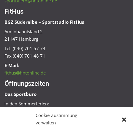
sportbuero@hntonline.de
FitHus
BGZ Süderelbe – Sportstudio FitHus
Am Johannisland 2
21147 Hamburg
Tel. (040) 701 57 74
Fax (040) 701 48 71
E-Mail:
fithus@hntonline.de
Öffnungszeiten
Das Sportbüro
In den Sommerferien:
Mo, Mi + Fr 09:00 – 11:00 Uhr
Cookie-Zustimmung
Mo + Mi 16:00 – 18:00 Uhr
verwalten
FitHus