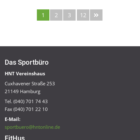
1
2
3
12
Das Sportbüro
HNT Vereinshaus
Cuxhavener Straße 253
21149 Hamburg
Tel. (040) 701 74 43
Fax (040) 701 22 10
E-Mail:
sportbuero@hntonline.de
FitHus