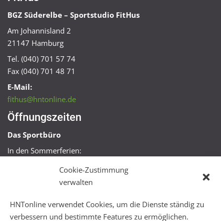
BGZ Süderelbe – Sportstudio FitHus
Am Johannisland 2
21147 Hamburg
Tel. (040) 701 57 74
Fax (040) 701 48 71
E-Mail:
fithus@hntonline.de
Öffnungszeiten
Das Sportbüro
In den Sommerferien:
Mo, Mi + Fr 09:00 – 11:00 Uhr
Cookie-Zustimmung
Mo + Mi 16:00 – 18:00 Uhr
verwalten
FitHus
HNTonline verwendet Cookies, um die Dienste ständig zu
Mo – Fr 08:00 – 22:00 Uhr
verbessern und bestimmte Features zu ermöglichen.
Sa + So 10:00 – 18:00 Uhr