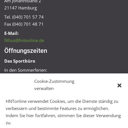
Am Johannisland 2
21147 Hamburg
Tel. (040) 701 57 74
Fax (040) 701 48 71
E-Mail:
fithus@hntonline.de
Öffnungszeiten
Das Sportbüro
In den Sommerferien:
Mo, Mi + Fr 09:00 – 11:00 Uhr
Cookie-Zustimmung
Mo + Mi 16:00 – 18:00 Uhr
verwalten
FitHus
HNTonline verwendet Cookies, um die Dienste ständig zu
Mo – Fr 08:00 – 22:00 Uhr
verbessern und bestimmte Features zu ermöglichen.
Sa + So 10:00 – 18:00 Uhr
Indem Sie hier fortfahren, stimmen Sie dieser Verwendung
zu.