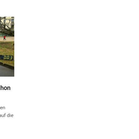
thon
nen
uf die