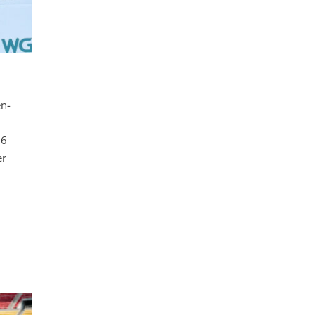
en-
26
er