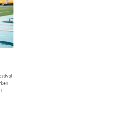
stival
rken
d