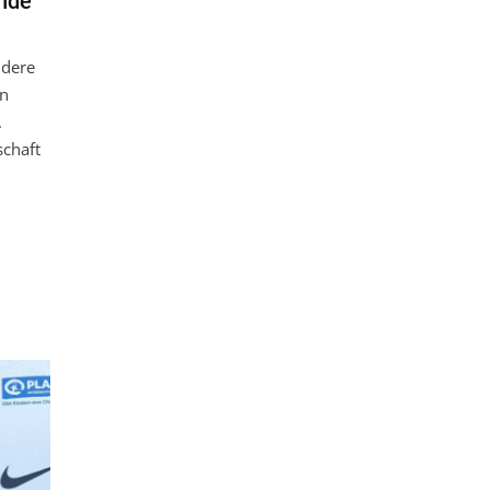
nde
ndere
en
.
chaft