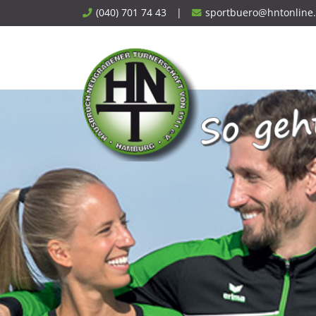
Skip
(040) 701 74 43
|
sportbuero@hntonline
to
content