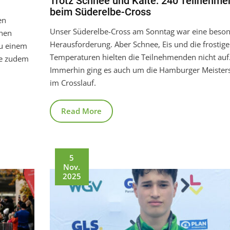
Trotz Schnee und Kälte: 240 Teilnehme
beim Süderelbe-Cross
en
Unser Süderelbe-Cross am Sonntag war eine beso
chen
Herausforderung. Aber Schnee, Eis und die frostig
zu einem
Temperaturen hielten die Teilnehmenden nicht auf
te zudem
Immerhin ging es auch um die Hamburger Meisters
im Crosslauf.
Read More
5
Nov.
2025