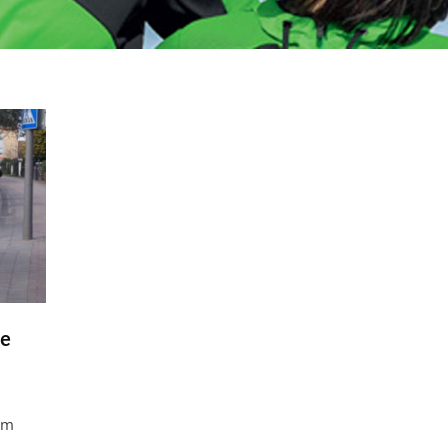
ie
am