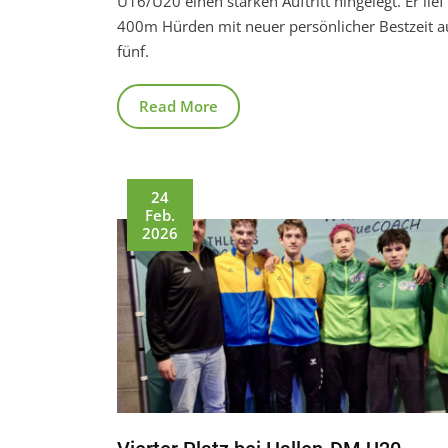
U16/U20 einen starken Auftritt hingelegt. Er lief
400m Hürden mit neuer persönlicher Bestzeit a
fünf.
Read More
24
Feb.
2026