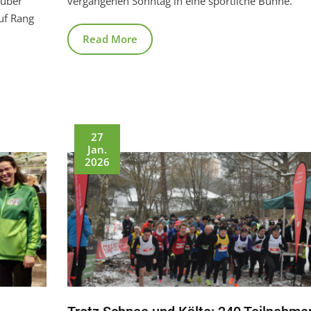
 über
vergangenen Sonntag in eine sportliche Bühne.
uf Rang
Read More
27
Jan.
2026