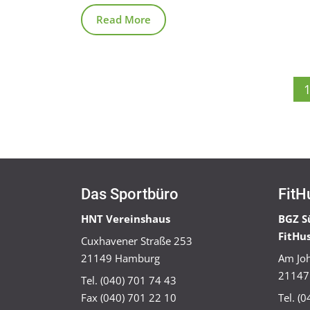
Read More
Das Sportbüro
FitH
HNT Vereinshaus
BGZ S
FitHu
Cuxhavener Straße 253
21149 Hamburg
Am Joh
21147
Tel. (040) 701 74 43
Fax (040) 701 22 10
Tel. (