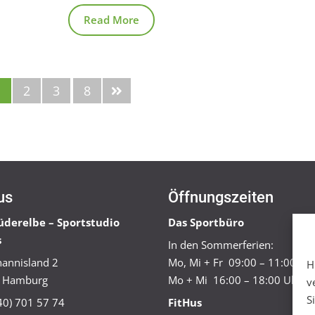
Read More
1
2
3
8
us
Öffnungszeiten
üderelbe – Sportstudio
Das Sportbüro
s
In den Sommerferien:
annisland 2
Mo, Mi + Fr 09:00 – 11:00 Uh
H
 Hamburg
Mo + Mi 16:00 – 18:00 Uhr
v
S
040) 701 57 74
FitHus