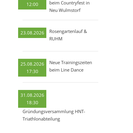
beim Countryfest in
12:00
Neu Wulmstorf
Rosengartenlauf &
23.08.2026
RUHM
Neue Trainingszeiten
25.08.2026
beim Line Dance
17:30
31.08.2026
18:30
Gründungsversammlung HNT-
Triathlonabteilung