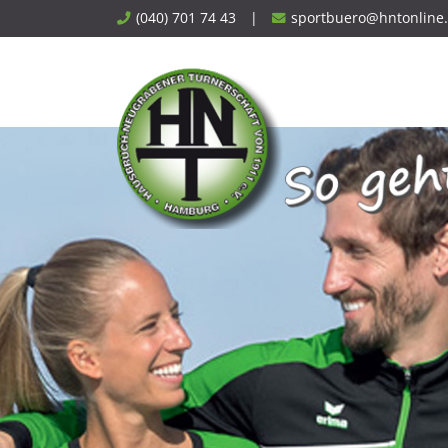
Skip
(040) 701 74 43
|
sportbuero@hntonline
to
content