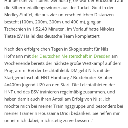
Hundertstel vor Italien. Genauso groß war der Rückstand auf
die Silbermedaillengewinner aus der Türkei. Gold in der
Medley-Staffel, die aus vier unterschiedlichen Distanzen
besteht (100m, 200m, 300m und 400 m), ging an
Tschechien in 1:52,43 Minuten. Im Vorlauf hatte Nikolas
Tietze (SV Halle) das deutsche Team komplettiert.
Nach den erfolgreichen Tagen in Skopje steht für Nils
Hofmann mit
der Deutschen Meisterschaft in Dresden
am
Wochenende bereits der nächste große Wettkampf auf dem
Programm. Bei der Leichtathletik-DM geht Nils mit der
Startgemeinschaft HNT Hamburg / Buxtehuder SV über
4x400m Jugend U20 an den Start. Die Leichtathleten der
HNT und des BSV trainieren regelmäßig zusammen, und
haben damit auch ihren Anteil am Erfolg von Nils: „Ich
möchte mich bei meiner Trainingsgruppe und besonders bei
meiner Trainerin Houssaina Dridi bedanken. Sie helfen mir
unheimlich dabei, mich stetig zu verbessern.“