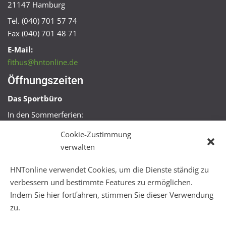
21147 Hamburg
Tel. (040) 701 57 74
Fax (040) 701 48 71
E-Mail:
fithus@hntonline.de
Öffnungszeiten
Das Sportbüro
In den Sommerferien:
Mo, Mi + Fr 09:00 – 11:00 Uhr
Cookie-Zustimmung
Mo + Mi 16:00 – 18:00 Uhr
verwalten
FitHus
HNTonline verwendet Cookies, um die Dienste ständig zu
Mo – Fr 08:00 – 22:00 Uhr
verbessern und bestimmte Features zu ermöglichen.
Sa + So 10:00 – 18:00 Uhr
Indem Sie hier fortfahren, stimmen Sie dieser Verwendung
zu.