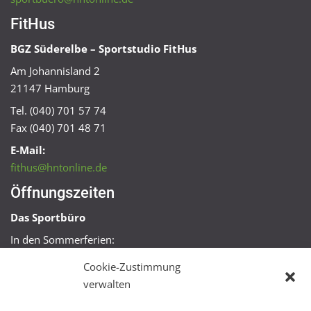
FitHus
BGZ Süderelbe – Sportstudio FitHus
Am Johannisland 2
21147 Hamburg
Tel. (040) 701 57 74
Fax (040) 701 48 71
E-Mail:
fithus@hntonline.de
Öffnungszeiten
Das Sportbüro
In den Sommerferien:
Mo, Mi + Fr 09:00 – 11:00 Uhr
Cookie-Zustimmung
Mo + Mi 16:00 – 18:00 Uhr
verwalten
FitHus