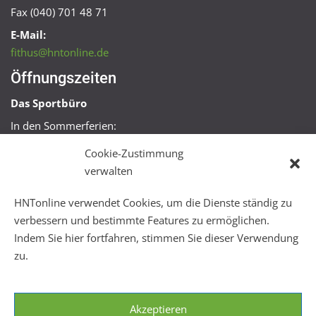
Fax (040) 701 48 71
E-Mail:
fithus@hntonline.de
Öffnungszeiten
Das Sportbüro
In den Sommerferien:
Mo, Mi + Fr 09:00 – 11:00 Uhr
Cookie-Zustimmung
Mo + Mi 16:00 – 18:00 Uhr
verwalten
FitHus
HNTonline verwendet Cookies, um die Dienste ständig zu
Mo – Fr 08:00 – 22:00 Uhr
verbessern und bestimmte Features zu ermöglichen.
Sa + So 10:00 – 18:00 Uhr
Indem Sie hier fortfahren, stimmen Sie dieser Verwendung
zu.
Akzeptieren