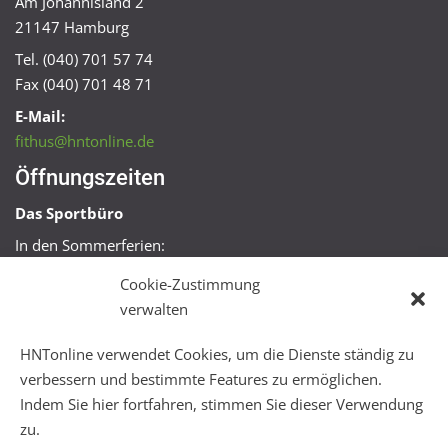
Am Johannisland 2
21147 Hamburg
Tel. (040) 701 57 74
Fax (040) 701 48 71
E-Mail:
fithus@hntonline.de
Öffnungszeiten
Das Sportbüro
In den Sommerferien:
Mo, Mi + Fr 09:00 – 11:00 Uhr
Cookie-Zustimmung
Mo + Mi 16:00 – 18:00 Uhr
verwalten
FitHus
HNTonline verwendet Cookies, um die Dienste ständig zu
Mo – Fr 08:00 – 22:00 Uhr
verbessern und bestimmte Features zu ermöglichen.
Sa + So 10:00 – 18:00 Uhr
Indem Sie hier fortfahren, stimmen Sie dieser Verwendung
zu.