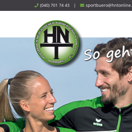
Skip
(040) 701 74 43
|
sportbuero@hntonline
to
content