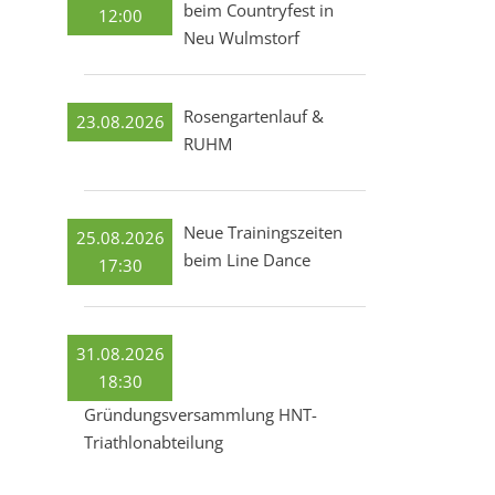
beim Countryfest in
12:00
Neu Wulmstorf
Rosengartenlauf &
23.08.2026
RUHM
Neue Trainingszeiten
25.08.2026
beim Line Dance
17:30
31.08.2026
18:30
Gründungsversammlung HNT-
Triathlonabteilung