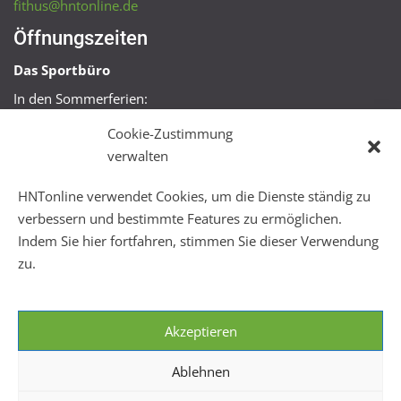
fithus@hntonline.de
Öffnungszeiten
Das Sportbüro
In den Sommerferien:
Mo, Mi + Fr 09:00 – 11:00 Uhr
Cookie-Zustimmung
Mo + Mi 16:00 – 18:00 Uhr
verwalten
FitHus
HNTonline verwendet Cookies, um die Dienste ständig zu
Mo – Fr 08:00 – 22:00 Uhr
verbessern und bestimmte Features zu ermöglichen.
Sa + So 10:00 – 18:00 Uhr
Indem Sie hier fortfahren, stimmen Sie dieser Verwendung
zu.
Akzeptieren
Ablehnen