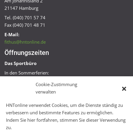
Am Johannisland 2
21147 Hamburg
Tel. (040) 701 57 74
Fax (040) 701 48 71
E-Mail:
fithus@hntonline.de
Öffnungszeiten
Das Sportbüro
In den Sommerferien:
Mo, Mi + Fr 09:00 – 11:00 Uhr
Cookie-Zustimmung
Mo + Mi 16:00 – 18:00 Uhr
verwalten
FitHus
HNTonline verwendet Cookies, um die Dienste ständig zu
Mo – Fr 08:00 – 22:00 Uhr
verbessern und bestimmte Features zu ermöglichen.
Sa + So 10:00 – 18:00 Uhr
Indem Sie hier fortfahren, stimmen Sie dieser Verwendung
zu.