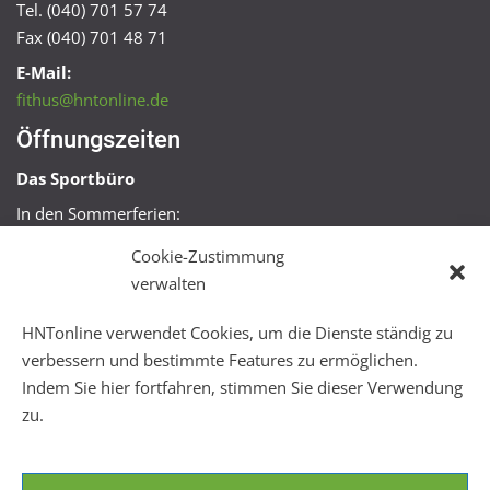
Tel. (040) 701 57 74
Fax (040) 701 48 71
E-Mail:
fithus@hntonline.de
Öffnungszeiten
Das Sportbüro
In den Sommerferien:
Mo, Mi + Fr 09:00 – 11:00 Uhr
Cookie-Zustimmung
Mo + Mi 16:00 – 18:00 Uhr
verwalten
FitHus
HNTonline verwendet Cookies, um die Dienste ständig zu
Mo – Fr 08:00 – 22:00 Uhr
verbessern und bestimmte Features zu ermöglichen.
Sa + So 10:00 – 18:00 Uhr
Indem Sie hier fortfahren, stimmen Sie dieser Verwendung
zu.