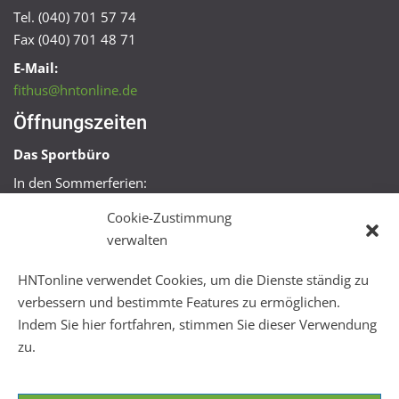
Tel. (040) 701 57 74
Fax (040) 701 48 71
E-Mail:
fithus@hntonline.de
Öffnungszeiten
Das Sportbüro
In den Sommerferien:
Mo, Mi + Fr 09:00 – 11:00 Uhr
Cookie-Zustimmung
Mo + Mi 16:00 – 18:00 Uhr
verwalten
FitHus
HNTonline verwendet Cookies, um die Dienste ständig zu
Mo – Fr 08:00 – 22:00 Uhr
verbessern und bestimmte Features zu ermöglichen.
Sa + So 10:00 – 18:00 Uhr
Indem Sie hier fortfahren, stimmen Sie dieser Verwendung
zu.