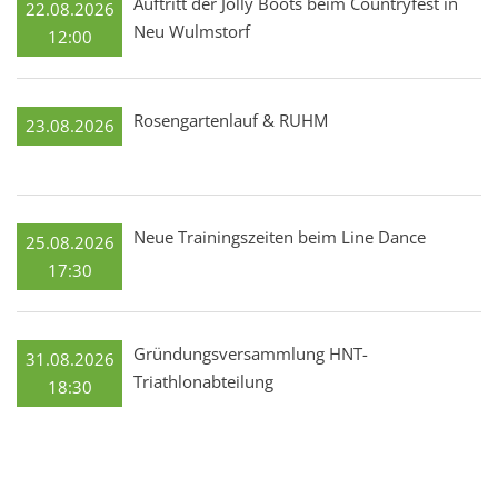
Auftritt der Jolly Boots beim Countryfest in
22.08.2026
Neu Wulmstorf
12:00
Rosengartenlauf & RUHM
23.08.2026
Neue Trainingszeiten beim Line Dance
25.08.2026
17:30
Gründungsversammlung HNT-
31.08.2026
Triathlonabteilung
18:30