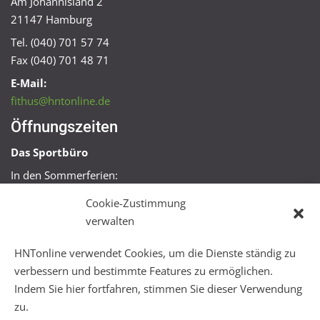
Am Johannisland 2
21147 Hamburg
Tel. (040) 701 57 74
Fax (040) 701 48 71
E-Mail:
fithus@hntonline.de
Öffnungszeiten
Das Sportbüro
In den Sommerferien:
Mo, Mi + Fr 09:00 – 11:00 Uhr
Cookie-Zustimmung
Mo + Mi 16:00 – 18:00 Uhr
verwalten
FitHus
HNTonline verwendet Cookies, um die Dienste ständig zu
Mo – Fr 08:00 – 22:00 Uhr
verbessern und bestimmte Features zu ermöglichen.
Sa + So 10:00 – 18:00 Uhr
Indem Sie hier fortfahren, stimmen Sie dieser Verwendung
zu.