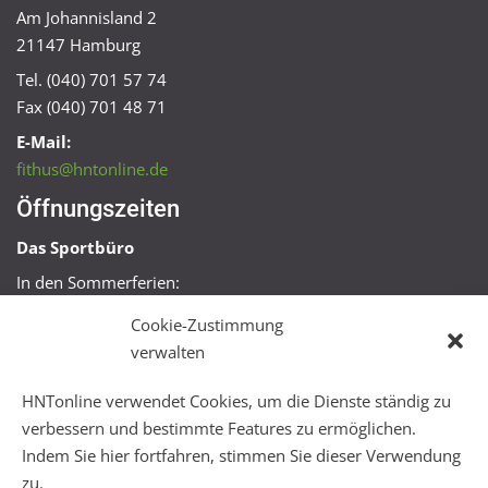
Am Johannisland 2
21147 Hamburg
Tel. (040) 701 57 74
Fax (040) 701 48 71
E-Mail:
fithus@hntonline.de
Öffnungszeiten
Das Sportbüro
In den Sommerferien:
Mo, Mi + Fr 09:00 – 11:00 Uhr
Cookie-Zustimmung
Mo + Mi 16:00 – 18:00 Uhr
verwalten
FitHus
HNTonline verwendet Cookies, um die Dienste ständig zu
Mo – Fr 08:00 – 22:00 Uhr
verbessern und bestimmte Features zu ermöglichen.
Sa + So 10:00 – 18:00 Uhr
Indem Sie hier fortfahren, stimmen Sie dieser Verwendung
zu.