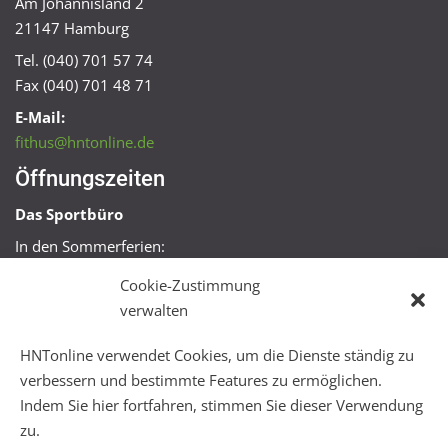
Am Johannisland 2
21147 Hamburg
Tel. (040) 701 57 74
Fax (040) 701 48 71
E-Mail:
fithus@hntonline.de
Öffnungszeiten
Das Sportbüro
In den Sommerferien:
Mo, Mi + Fr 09:00 – 11:00 Uhr
Cookie-Zustimmung
Mo + Mi 16:00 – 18:00 Uhr
verwalten
FitHus
HNTonline verwendet Cookies, um die Dienste ständig zu
Mo – Fr 08:00 – 22:00 Uhr
verbessern und bestimmte Features zu ermöglichen.
Sa + So 10:00 – 18:00 Uhr
Indem Sie hier fortfahren, stimmen Sie dieser Verwendung
zu.