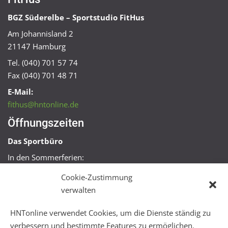
BGZ Süderelbe – Sportstudio FitHus
Am Johannisland 2
21147 Hamburg
Tel. (040) 701 57 74
Fax (040) 701 48 71
E-Mail:
fithus@hntonline.de
Öffnungszeiten
Das Sportbüro
In den Sommerferien:
Mo, Mi + Fr 09:00 – 11:00 Uhr
Cookie-Zustimmung
Mo + Mi 16:00 – 18:00 Uhr
verwalten
FitHus
HNTonline verwendet Cookies, um die Dienste ständig zu
Mo – Fr 08:00 – 22:00 Uhr
verbessern und bestimmte Features zu ermöglichen.