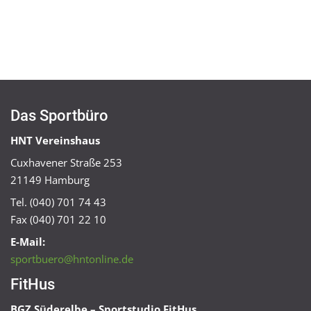
Das Sportbüro
HNT Vereinshaus
Cuxhavener Straße 253
21149 Hamburg
Tel. (040) 701 74 43
Fax (040) 701 22 10
E-Mail:
sportbuero@hntonline.de
FitHus
BGZ Süderelbe – Sportstudio FitHus