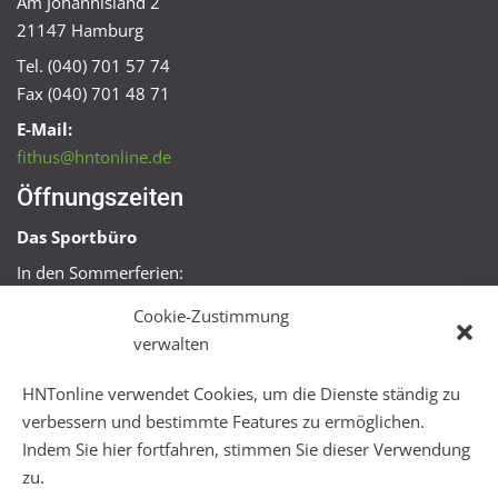
Am Johannisland 2
21147 Hamburg
Tel. (040) 701 57 74
Fax (040) 701 48 71
E-Mail:
fithus@hntonline.de
Öffnungszeiten
Das Sportbüro
In den Sommerferien:
Mo, Mi + Fr 09:00 – 11:00 Uhr
Cookie-Zustimmung
Mo + Mi 16:00 – 18:00 Uhr
verwalten
FitHus
HNTonline verwendet Cookies, um die Dienste ständig zu
Mo – Fr 08:00 – 22:00 Uhr
verbessern und bestimmte Features zu ermöglichen.
Sa + So 10:00 – 18:00 Uhr
Indem Sie hier fortfahren, stimmen Sie dieser Verwendung
zu.