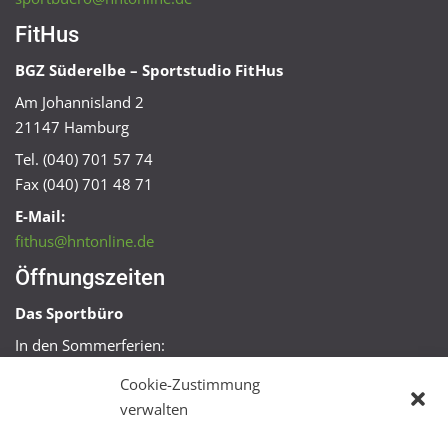
FitHus
BGZ Süderelbe – Sportstudio FitHus
Am Johannisland 2
21147 Hamburg
Tel. (040) 701 57 74
Fax (040) 701 48 71
E-Mail:
fithus@hntonline.de
Öffnungszeiten
Das Sportbüro
In den Sommerferien:
Mo, Mi + Fr 09:00 – 11:00 Uhr
Cookie-Zustimmung
Mo + Mi 16:00 – 18:00 Uhr
verwalten
FitHus