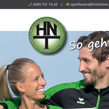
Skip
(040) 701 74 43
|
sportbuero@hntonline
to
content