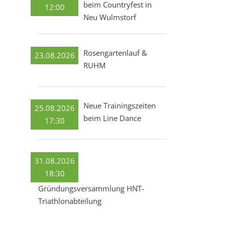
beim Countryfest in
12:00
Neu Wulmstorf
Rosengartenlauf &
23.08.2026
RUHM
Neue Trainingszeiten
25.08.2026
beim Line Dance
17:30
31.08.2026
18:30
Gründungsversammlung HNT-
Triathlonabteilung