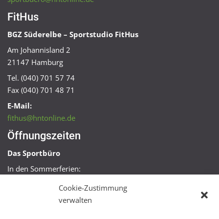
FitHus
BGZ Süderelbe – Sportstudio FitHus
Am Johannisland 2
21147 Hamburg
Tel. (040) 701 57 74
Fax (040) 701 48 71
E-Mail:
fithus@hntonline.de
Öffnungszeiten
Das Sportbüro
In den Sommerferien:
Mo, Mi + Fr 09:00 – 11:00 Uhr
Cookie-Zustimmung
Mo + Mi 16:00 – 18:00 Uhr
verwalten
FitHus