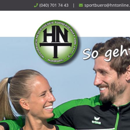
Skip
(040) 701 74 43
|
sportbuero@hntonline
to
content