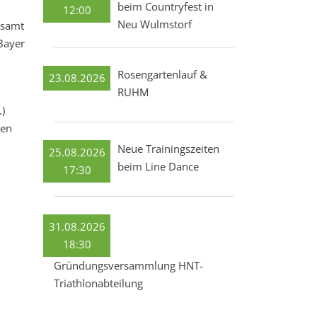
beim Countryfest in
12:00
Neu Wulmstorf
esamt
Bayer
Rosengartenlauf &
23.08.2026
RUHM
)
hen
Neue Trainingszeiten
25.08.2026
beim Line Dance
17:30
31.08.2026
18:30
Gründungsversammlung HNT-
Triathlonabteilung