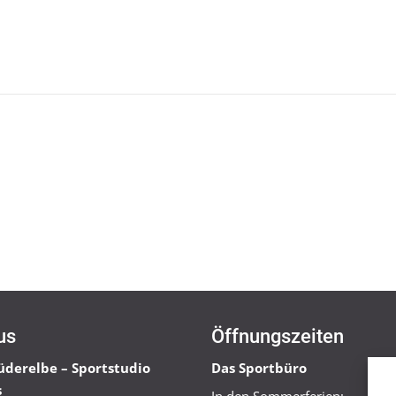
us
Öffnungszeiten
üderelbe – Sportstudio
Das Sportbüro
s
In den Sommerferien: