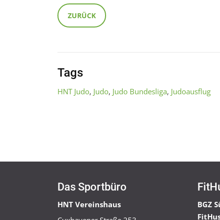
ZURÜCK
Tags
HNT Judo
,
Judo
,
Judo Bundesliga
,
Judoausflug
Das Sportbüro
FitH
HNT Vereinshaus
BGZ S
FitHu
Cuxhavener Straße 253