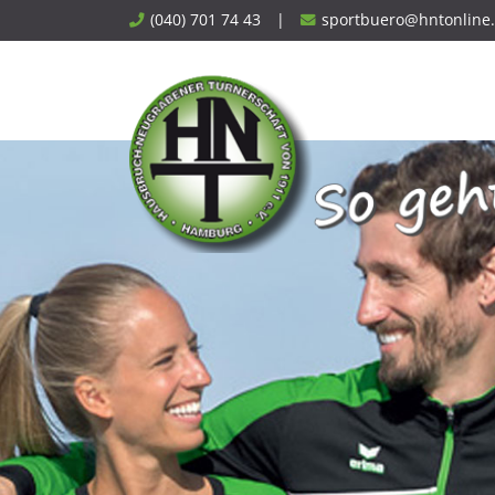
Skip
(040) 701 74 43
|
sportbuero@hntonline
to
content