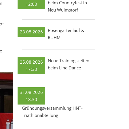
beim Countryfest in
en
12:00
Neu Wulmstorf
ger
Rosengartenlauf &
23.08.2026
RUHM
e
Neue Trainingszeiten
25.08.2026
beim Line Dance
17:30
31.08.2026
18:30
Gründungsversammlung HNT-
Triathlonabteilung