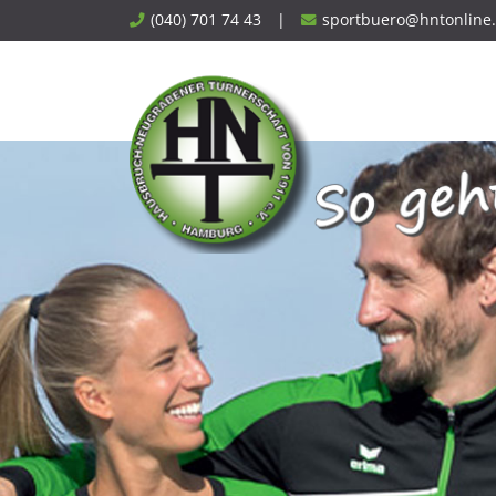
Skip
(040) 701 74 43
|
sportbuero@hntonline
to
content