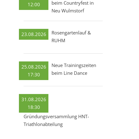
beim Countryfest in
12:00
Neu Wulmstorf
Rosengartenlauf &
23.08.2026
RUHM
Neue Trainingszeiten
25.08.2026
beim Line Dance
17:30
31.08.2026
18:30
Gründungsversammlung HNT-
Triathlonabteilung