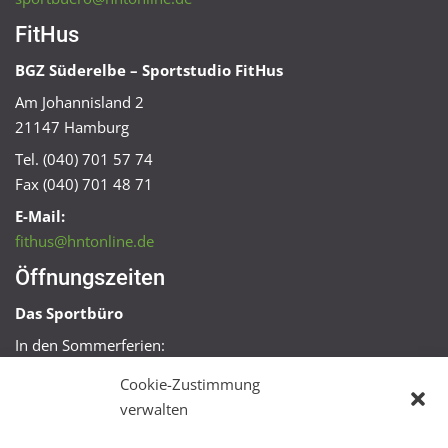
FitHus
BGZ Süderelbe – Sportstudio FitHus
Am Johannisland 2
21147 Hamburg
Tel. (040) 701 57 74
Fax (040) 701 48 71
E-Mail:
fithus@hntonline.de
Öffnungszeiten
Das Sportbüro
In den Sommerferien:
Mo, Mi + Fr 09:00 – 11:00 Uhr
Cookie-Zustimmung
Mo + Mi 16:00 – 18:00 Uhr
verwalten
FitHus