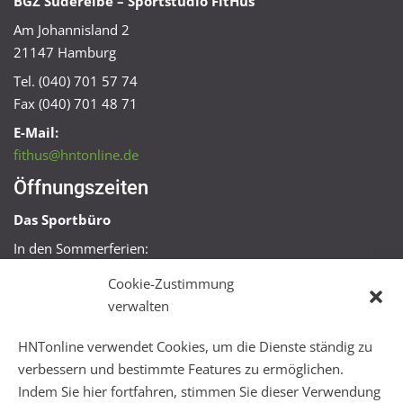
BGZ Süderelbe – Sportstudio FitHus
Am Johannisland 2
21147 Hamburg
Tel. (040) 701 57 74
Fax (040) 701 48 71
E-Mail:
fithus@hntonline.de
Öffnungszeiten
Das Sportbüro
In den Sommerferien:
Mo, Mi + Fr 09:00 – 11:00 Uhr
Cookie-Zustimmung
Mo + Mi 16:00 – 18:00 Uhr
verwalten
FitHus
HNTonline verwendet Cookies, um die Dienste ständig zu
Mo – Fr 08:00 – 22:00 Uhr
verbessern und bestimmte Features zu ermöglichen.
Sa + So 10:00 – 18:00 Uhr
Indem Sie hier fortfahren, stimmen Sie dieser Verwendung