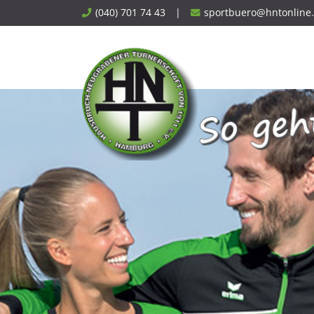
Skip
(040) 701 74 43
|
sportbuero@hntonline
to
content