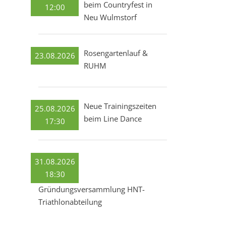
beim Countryfest in
12:00
Neu Wulmstorf
Rosengartenlauf &
23.08.2026
RUHM
Neue Trainingszeiten
25.08.2026
beim Line Dance
17:30
31.08.2026
18:30
Gründungsversammlung HNT-
Triathlonabteilung