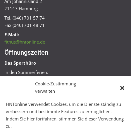
Am Johannisland 2
21147 Hamburg
Tel. (040) 701 57 74
Fax (040) 701 48 71
E-Mail:
fithus@hntonline.de
Öffnungszeiten
Das Sportbüro
In den Sommerferien:
Mo, Mi + Fr 09:00 – 11:00 Uhr
Cookie-Zustimmung
Mo + Mi 16:00 – 18:00 Uhr
verwalten
FitHus
HNTonline verwendet Cookies, um die Dienste ständig zu
Mo – Fr 08:00 – 22:00 Uhr
verbessern und bestimmte Features zu ermöglichen.
Sa + So 10:00 – 18:00 Uhr
Indem Sie hier fortfahren, stimmen Sie dieser Verwendung
zu.