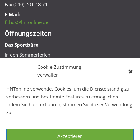
Fax (040) 701 48 71
E-Mail:
fithus@hntonline.de
Öffnungszeiten
Das Sportbüro
In den Sommerferien:
Mo, Mi + Fr 09:00 – 11:00 Uhr
Cookie-Zustimmung
Mo + Mi 16:00 – 18:00 Uhr
verwalten
FitHus
HNTonline verwendet Cookies, um die Dienste ständig zu
Mo – Fr 08:00 – 22:00 Uhr
verbessern und bestimmte Features zu ermöglichen.
Sa + So 10:00 – 18:00 Uhr
Indem Sie hier fortfahren, stimmen Sie dieser Verwendung
zu.
Akzeptieren