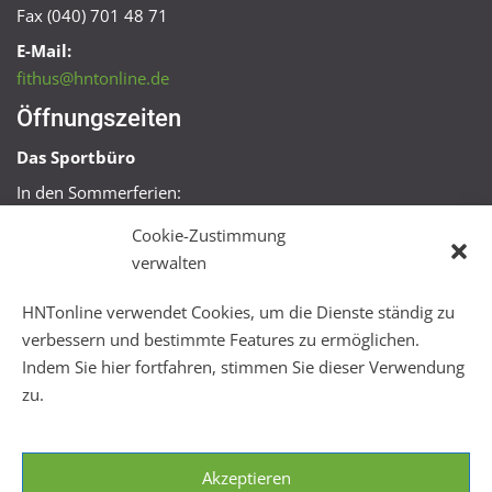
Fax (040) 701 48 71
E-Mail:
fithus@hntonline.de
Öffnungszeiten
Das Sportbüro
In den Sommerferien:
Mo, Mi + Fr 09:00 – 11:00 Uhr
Cookie-Zustimmung
Mo + Mi 16:00 – 18:00 Uhr
verwalten
FitHus
HNTonline verwendet Cookies, um die Dienste ständig zu
Mo – Fr 08:00 – 22:00 Uhr
verbessern und bestimmte Features zu ermöglichen.
Sa + So 10:00 – 18:00 Uhr
Indem Sie hier fortfahren, stimmen Sie dieser Verwendung
zu.
Akzeptieren