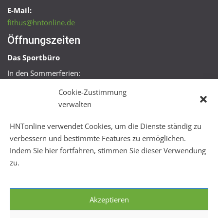
E-Mail:
fithus@hntonline.de
Öffnungszeiten
Das Sportbüro
In den Sommerferien:
Mo, Mi + Fr 09:00 – 11:00 Uhr
Cookie-Zustimmung
Mo + Mi 16:00 – 18:00 Uhr
verwalten
FitHus
HNTonline verwendet Cookies, um die Dienste ständig zu
Mo – Fr 08:00 – 22:00 Uhr
verbessern und bestimmte Features zu ermöglichen.
Sa + So 10:00 – 18:00 Uhr
Indem Sie hier fortfahren, stimmen Sie dieser Verwendung
zu.
Akzeptieren