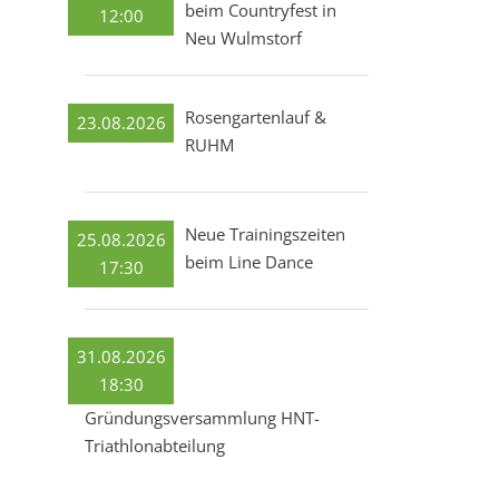
beim Countryfest in
12:00
Neu Wulmstorf
Rosengartenlauf &
23.08.2026
RUHM
Neue Trainingszeiten
25.08.2026
beim Line Dance
17:30
31.08.2026
18:30
Gründungsversammlung HNT-
Triathlonabteilung