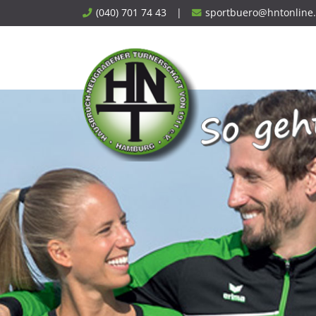
Skip
(040) 701 74 43
|
sportbuero@hntonline
to
content