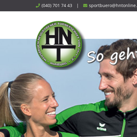
Skip
(040) 701 74 43
|
sportbuero@hntonline
to
content