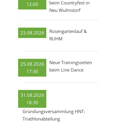
beim Countryfest in
12:00
Neu Wulmstorf
Rosengartenlauf &
23.08.2026
RUHM
Neue Trainingszeiten
25.08.2026
beim Line Dance
17:30
31.08.2026
18:30
Gründungsversammlung HNT-
Triathlonabteilung