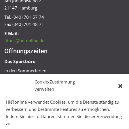
Am Johannisland 2
21147 Hamburg
Tel. (040) 701 57 74
Fax (040) 701 48 71
E-Mail:
fithus@hntonline.de
Öffnungszeiten
Das Sportbüro
In den Sommerferien:
Mo, Mi + Fr 09:00 – 11:00 Uhr
Cookie-Zustimmung
Mo + Mi 16:00 – 18:00 Uhr
verwalten
FitHus
HNTonline verwendet Cookies, um die Dienste ständig zu
Mo – Fr 08:00 – 22:00 Uhr
verbessern und bestimmte Features zu ermöglichen.
Sa + So 10:00 – 18:00 Uhr
Indem Sie hier fortfahren, stimmen Sie dieser Verwendung
zu.