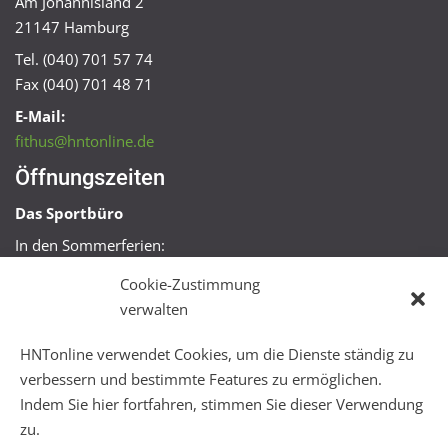
Am Johannisland 2
21147 Hamburg
Tel. (040) 701 57 74
Fax (040) 701 48 71
E-Mail:
fithus@hntonline.de
Öffnungszeiten
Das Sportbüro
In den Sommerferien:
Mo, Mi + Fr 09:00 – 11:00 Uhr
Cookie-Zustimmung
Mo + Mi 16:00 – 18:00 Uhr
verwalten
FitHus
HNTonline verwendet Cookies, um die Dienste ständig zu
Mo – Fr 08:00 – 22:00 Uhr
verbessern und bestimmte Features zu ermöglichen.
Sa + So 10:00 – 18:00 Uhr
Indem Sie hier fortfahren, stimmen Sie dieser Verwendung
zu.