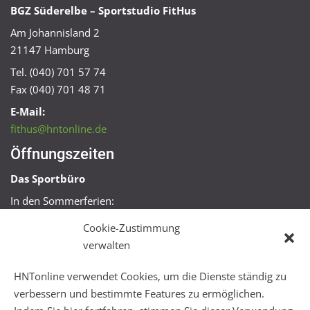
BGZ Süderelbe – Sportstudio FitHus
Am Johannisland 2
21147 Hamburg
Tel. (040) 701 57 74
Fax (040) 701 48 71
E-Mail:
fithus@hntonline.de
Öffnungszeiten
Das Sportbüro
In den Sommerferien:
Mo, Mi + Fr 09:00 – 11:00 Uhr
Cookie-Zustimmung
Mo + Mi 16:00 – 18:00 Uhr
verwalten
FitHus
HNTonline verwendet Cookies, um die Dienste ständig zu
Mo – Fr 08:00 – 22:00 Uhr
verbessern und bestimmte Features zu ermöglichen.
Sa + So 10:00 – 18:00 Uhr