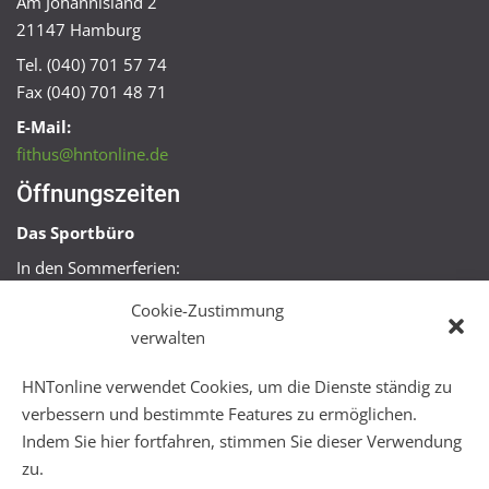
Am Johannisland 2
21147 Hamburg
Tel. (040) 701 57 74
Fax (040) 701 48 71
E-Mail:
fithus@hntonline.de
Öffnungszeiten
Das Sportbüro
In den Sommerferien:
Mo, Mi + Fr 09:00 – 11:00 Uhr
Cookie-Zustimmung
Mo + Mi 16:00 – 18:00 Uhr
verwalten
FitHus
HNTonline verwendet Cookies, um die Dienste ständig zu
Mo – Fr 08:00 – 22:00 Uhr
verbessern und bestimmte Features zu ermöglichen.
Sa + So 10:00 – 18:00 Uhr
Indem Sie hier fortfahren, stimmen Sie dieser Verwendung
zu.