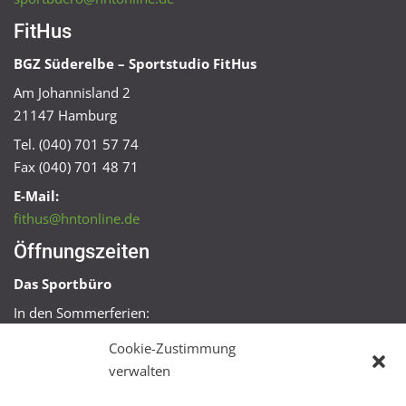
FitHus
BGZ Süderelbe – Sportstudio FitHus
Am Johannisland 2
21147 Hamburg
Tel. (040) 701 57 74
Fax (040) 701 48 71
E-Mail:
fithus@hntonline.de
Öffnungszeiten
Das Sportbüro
In den Sommerferien:
Mo, Mi + Fr 09:00 – 11:00 Uhr
Cookie-Zustimmung
Mo + Mi 16:00 – 18:00 Uhr
verwalten
FitHus