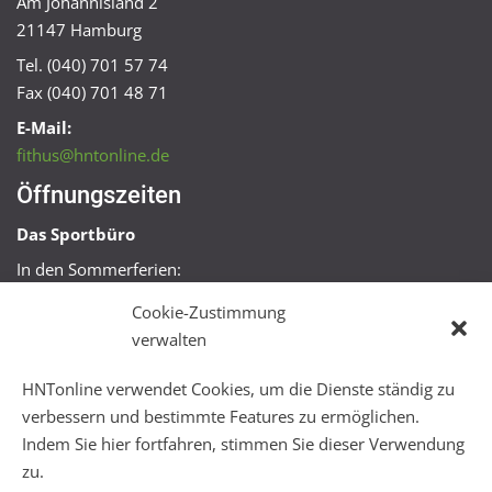
Am Johannisland 2
21147 Hamburg
Tel. (040) 701 57 74
Fax (040) 701 48 71
E-Mail:
fithus@hntonline.de
Öffnungszeiten
Das Sportbüro
In den Sommerferien:
Mo, Mi + Fr 09:00 – 11:00 Uhr
Cookie-Zustimmung
Mo + Mi 16:00 – 18:00 Uhr
verwalten
FitHus
HNTonline verwendet Cookies, um die Dienste ständig zu
Mo – Fr 08:00 – 22:00 Uhr
verbessern und bestimmte Features zu ermöglichen.
Sa + So 10:00 – 18:00 Uhr
Indem Sie hier fortfahren, stimmen Sie dieser Verwendung
zu.