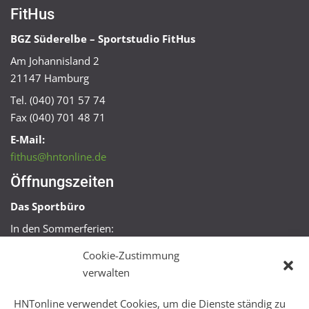
FitHus
BGZ Süderelbe – Sportstudio FitHus
Am Johannisland 2
21147 Hamburg
Tel. (040) 701 57 74
Fax (040) 701 48 71
E-Mail:
fithus@hntonline.de
Öffnungszeiten
Das Sportbüro
In den Sommerferien:
Mo, Mi + Fr 09:00 – 11:00 Uhr
Cookie-Zustimmung
Mo + Mi 16:00 – 18:00 Uhr
verwalten
FitHus
HNTonline verwendet Cookies, um die Dienste ständig zu
Mo – Fr 08:00 – 22:00 Uhr