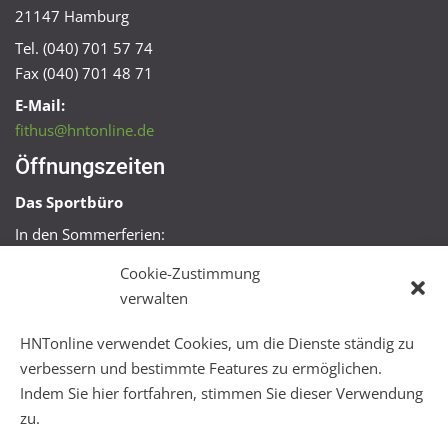
21147 Hamburg
Tel. (040) 701 57 74
Fax (040) 701 48 71
E-Mail:
fithus@hntonline.de
Öffnungszeiten
Das Sportbüro
In den Sommerferien:
Mo, Mi + Fr 09:00 – 11:00 Uhr
Cookie-Zustimmung
Mo + Mi 16:00 – 18:00 Uhr
verwalten
FitHus
HNTonline verwendet Cookies, um die Dienste ständig zu
Mo – Fr 08:00 – 22:00 Uhr
verbessern und bestimmte Features zu ermöglichen.
Sa + So 10:00 – 18:00 Uhr
Indem Sie hier fortfahren, stimmen Sie dieser Verwendung
zu.