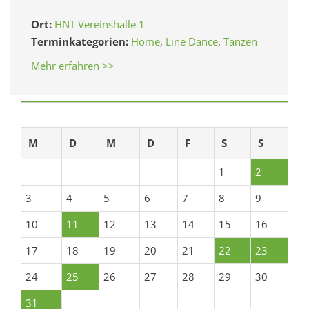
Ort:
HNT Vereinshalle 1
Terminkategorien:
Home
,
Line Dance
,
Tanzen
Mehr erfahren >>
M
D
M
D
F
S
S
1
2
3
4
5
6
7
8
9
10
11
12
13
14
15
16
17
18
19
20
21
22
23
24
25
26
27
28
29
30
31