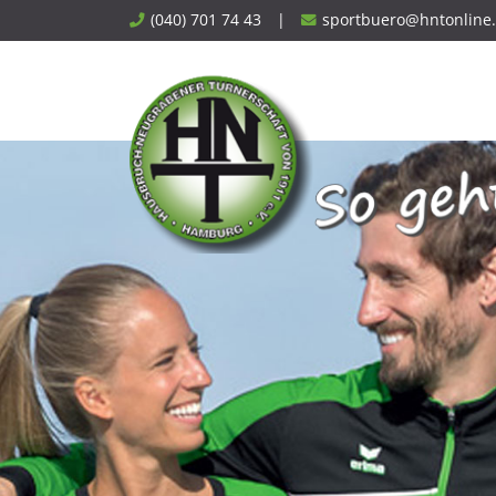
Skip
(040) 701 74 43
|
sportbuero@hntonline
to
content