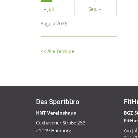
« Juli
Sep. »
August 2026
<< Alle Termine
Das Sportbüro
FitH
HNT Vereinshaus
BGZ S
FitHu
Cuxhavener Straße 253
21149 Hamburg
Am Joh
21147