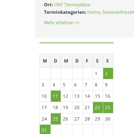
Ort:
HNT Tennisplätze
Terminkategorien:
Home
,
Seniorenfreizei
Mehr erfahren >>
M
D
M
D
F
S
S
1
2
3
4
5
6
7
8
9
10
11
12
13
14
15
16
17
18
19
20
21
22
23
24
25
26
27
28
29
30
31