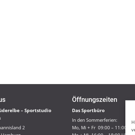
us
Öffnungszeiten
üderelbe – Sportstudio
Das Sportbüro
s
In den Sommerferien:
H
annisland 2
Mo, Mi + Fr 09:00 – 11:00 Uh
v
 Hamburg
Mo + Mi 16:00 – 18:00 Uhr