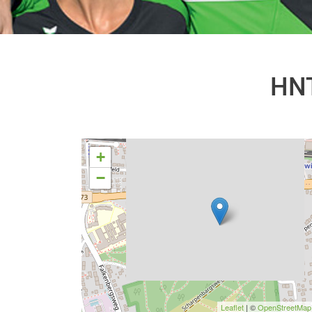
HNT
+
−
Leaflet
| ©
OpenStreetMap