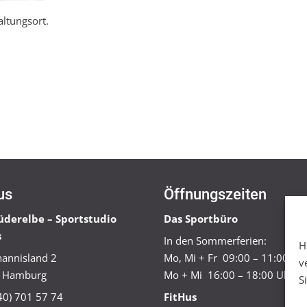
altungsort.
us
Öffnungszeiten
üderelbe – Sportstudio
Das Sportbüro
s
In den Sommerferien:
H
annisland 2
Mo, Mi + Fr 09:00 – 11:00 Uh
v
 Hamburg
Mo + Mi 16:00 – 18:00 Uhr
S
040) 701 57 74
FitHus