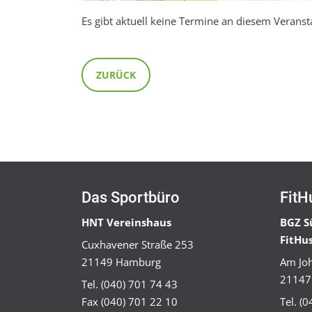
Es gibt aktuell keine Termine an diesem Veranst
ZURÜCK
Das Sportbüro
FitH
HNT Vereinshaus
BGZ S
FitHu
Cuxhavener Straße 253
21149 Hamburg
Am Joh
21147
Tel. (040) 701 74 43
Fax (040) 701 22 10
Tel. (