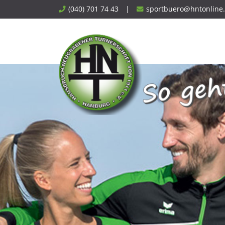
Skip
(040) 701 74 43
|
sportbuero@hntonline
to
content